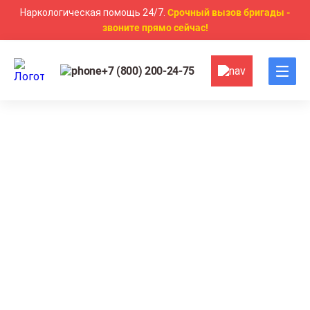
Наркологическая помощь 24/7.
Срочный вызов бригады -
звоните прямо сейчас!
+7 (800) 200-24-75
Главная
Другие услуги
Прием нарколога
Прием нарколога в
Симферополе
Круглосуточный выезд врача
Индивидуальный подбор схемы лечения
Анонимное амбулаторное и домашнее
консультирование