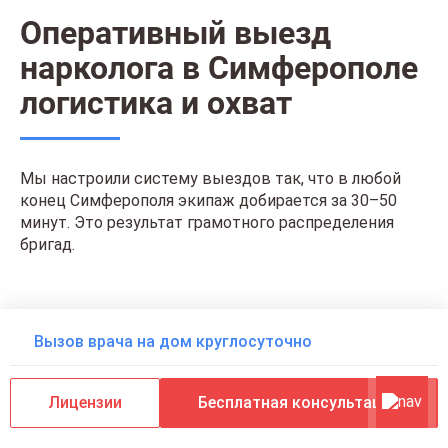
Оперативный выезд
нарколога в Симферополе
логистика и охват
Мы настроили систему выездов так, что в любой
конец Симферополя экипаж добирается за 30–50
минут. Это результат грамотного распределения
бригад.
Вызов врача на дом круглосуточно
+7 (800) 200-24-75
Лицензии
Бесплатная консультация
Локации держурства