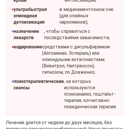
крови
интоксикации;
ультрабыстрая
в медикаментозном сне
опиоидная
(для опийных
детоксикация
наркоманов);
назначение
, чтобы справиться с
лекарств
последствиями зависимости;
кодирование
средствами с дисульфирамом
(Алгоминал, Эспераль) или
опиоидными антагонистами
(Вивитрол, Налтрексон),
гипнозом, по Довженко;
психотерапевтические
, на которых
сеансы
используются
психоанализ, гештальт-
терапия, когнитивно-
поведенческая терапия.
Лечение длится от недели до двух месяцев, без
перерыва сменяется
реабилитацией
. Чаще пациенты