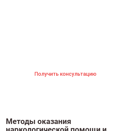
Что делать сейчас?
Мы знаем всю глубину проблемы и знаем, как
вам помочь. Консультанты программы сами в
прошлом преодолели зависимость и знают
изнутри все стороны болезни. Свяжитесь с
нами и получите профессиональную
консультацию бесплатно и анонимно
Получить консультацию
Методы оказания
наркологической помощи и