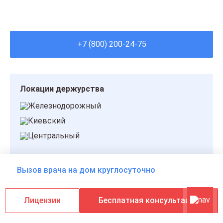
+7 (800) 200-24-75
Локации держурства
Железнодорожный
Киевский
Центральный
Вызов врача на дом круглосуточно
Точки быстрого доступа
ТЦ «Меганом»
Лицензии
Бесплатная консультация
ул. Кирова
ТЦ «Южная галерея»