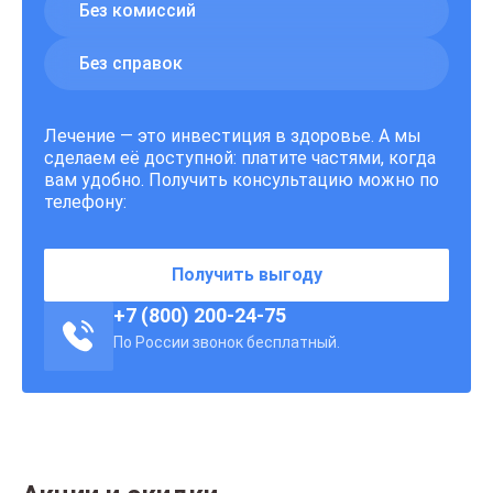
Без комиссий
Без справок
Лечение — это инвестиция в здоровье. А мы
сделаем её доступной: платите частями, когда
вам удобно. Получить консультацию можно по
телефону:
Получить выгоду
+7 (800) 200-24-75
По России звонок бесплатный.