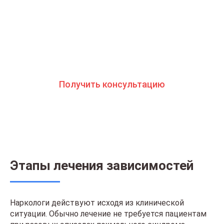
вам помочь. Консультанты программы сами в
прошлом преодолели зависимость и знают
изнутри все стороны болезни. Свяжитесь с
нами и получите профессиональную
консультацию бесплатно и анонимно
Получить консультацию
Этапы лечения зависимостей
Наркологи действуют исходя из клинической
ситуации. Обычно лечение не требуется пациентам