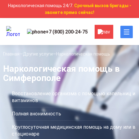
Наркологическая помощь 24/7.
Срочный вызов бригады -
звоните прямо сейчас!
+7 (800) 200-24-75
Главная
Другие услуги
Наркологическая помощь
Наркологическая помощь в
Симферополе
Восстановление организма с помощью капельниц и
витаминов
Полная анонимность
Круглосуточная медицинская помощь на дому или в
стационаре